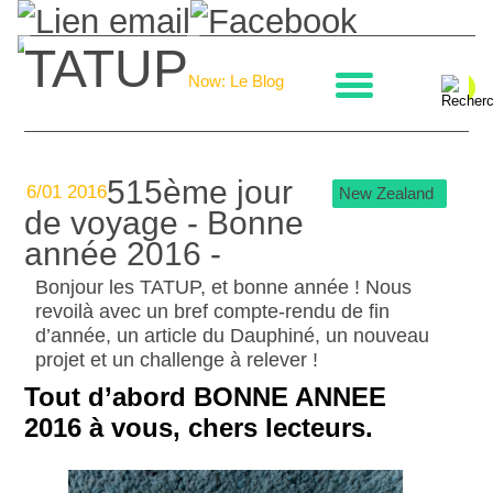
TATUP
La boulangerie
Now: Le Blog
515ème jour
6/01 2016
New Zealand
de voyage - Bonne
année 2016 -
Bonjour les TATUP, et bonne année ! Nous
revoilà avec un bref compte-rendu de fin
d’année, un article du Dauphiné, un nouveau
projet et un challenge à relever !
Tout d’abord BONNE ANNEE
2016 à vous, chers lecteurs.