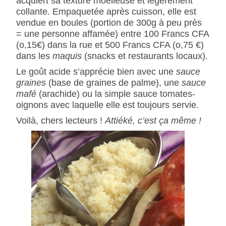
acquiert sa texture moelleuse et légèrement
collante. Empaquetée après cuisson, elle est
vendue en boules (portion de 300g à peu près
= une personne affamée) entre 100 Francs CFA
(o,15€) dans la rue et 500 Francs CFA (o,75 €)
dans les
maquis
(snacks et restaurants locaux).
Le goût acide s’apprécie bien avec une
sauce
graines
(base de graines de palme), une
sauce
mafé
(arachide) ou la simple sauce tomates-
oignons avec laquelle elle est toujours servie.
Voilà, chers lecteurs !
Attiéké, c’est ça même !