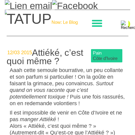
TATUP
La boulangerie
Now: Le Blog
Attiéké, c’est
12/03 2015
Pain
Côte d’Ivoire
quoi même ?
Aaah cette semoule bourrative, un peu collante
et son parfum si particulier ! On la goûte en
faisant la grimace, peu convaincus.
Surtout
quand on vous raconte que c’est
potentiellement toxique !
Puis une fois rassurés,
on en redemande volontiers !
Il est impossible de venir en Côte d’Ivoire et ne
pas
manger Attiéké
!
Alors « Attiéké, c’est quoi même ? »
(Autrement-dit « Qu’est-ce que l’Attiéké ? »)