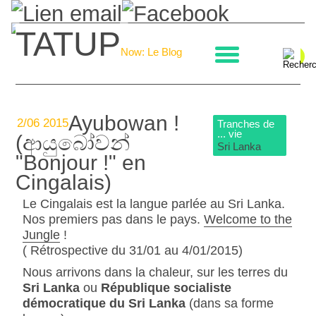
TATUP
La boulangerie
Now: Le Blog
Ayubowan !
2/06 2015
Tranches de
... vie
(ආයුබෝවන්
Sri Lanka
"Bonjour !" en
Cingalais)
Le Cingalais est la langue parlée au Sri Lanka.
Nos premiers pas dans le pays.
Welcome to the
Jungle
!
( Rétrospective du 31/01 au 4/01/2015)
Nous arrivons dans la chaleur, sur les terres du
Sri Lanka
ou
République socialiste
démocratique du Sri Lanka
(dans sa forme