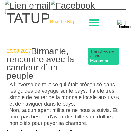
TATUP
La boulangerie
Now: Le Blog
Birmanie,
29/08 2017
Tranches de
... vie
rencontre avec la
Myanmar
candeur d’un
peuple
A l’inverse de tout ce qui était préconisé dans
les guides de voyage sur le pays, il a été très
simple de retirer de la monnaie locale aux DAB,
et de naviguer dans le pays.
Non, aucun agent militaire ne nous a suivis. Et
non, pas besoin d’avoir des billets en dollars
non pliés pour payer sa chambre.