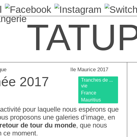
angerie
TATU
que
Ile Maurice 2017
ée 2017
Tranches de ...
vie
France
Mauritius
activité pour laquelle nous espérons que
us proposons une galeries d’image, en
 retour de tour du monde
, que nous
en ce moment.