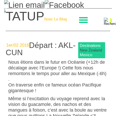
TATUP
La boulangerie
Now: Le Blog
Départ : AKL-
1er/02 2016
Destinations
New Zealand
CUN
Mexico
Nous étions dans le futur en Océanie (+12h de
décalage avec l’Europe !) Cette fois nous
remontons le temps pour aller au Mexique (-6h)
.
On traverse enfin ce fameux océan Pacifique
gigantesque !
Même si l’excitation du voyage reprend avec la
vision du guacamole, des nachos et des
mangues à foison, c’est avec la boule au ventre
que nous quittons La Nouvelle Zelande <3