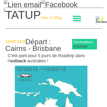
TATUP
La boulangerie
Now: Le Blog
Départ :
10/09 2015
Destinations
Australia
Cairns - Brisbane
C’est parti pour 5 jours de Roadtrip dans
l’
outback
australien !