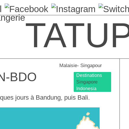
angerie
TATU
Malaisie- Singapour
IN-BDO
Destinations
Singapore
Indonesia
lques jours à Bandung, puis Bali.