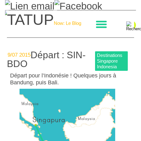
TATUP
La boulangerie
Now: Le Blog
Départ : SIN-
9/07 2015
Destinations
Singapore
BDO
Indonesia
Départ pour l’Indonésie ! Quelques jours à
Bandung, puis Bali.