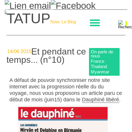
TATUP
La boulangerie
Now: Le Blog
Et pendant ce
14/06 2015
On parle de
nous
temps... (n°10)
France
Thailand
Myanmar
A défaut de pouvoir synchroniser notre site
internet avec la progression réelle du du
voyage, nous vous proposons un article paru ce
début de mois (juin15) dans le
Dauphiné libéré
.