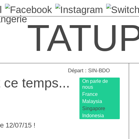
angerie
TATU
Départ : SIN-BDO
 ce temps...
On parle de
nous
France
Malaysia
Singapore
Indonesia
le 12/07/15 !