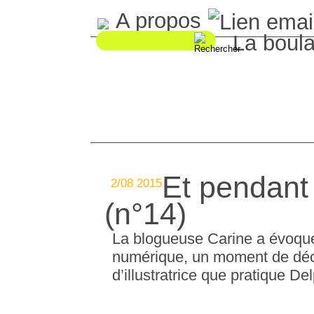
A propos
La boul
Et pendant 
2/08 2015
(n°14)
La blogueuse Carine a évoqué 
numérique, un moment de déco
d’illustratrice que pratique De