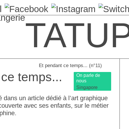
angerie
TATU
Et pendant ce temps... (n°11)
ce temps...
On parle de
nous
Singapore
dans un article dédié à l’art graphique
uverte avec ses enfants, sur le métier
lphine.