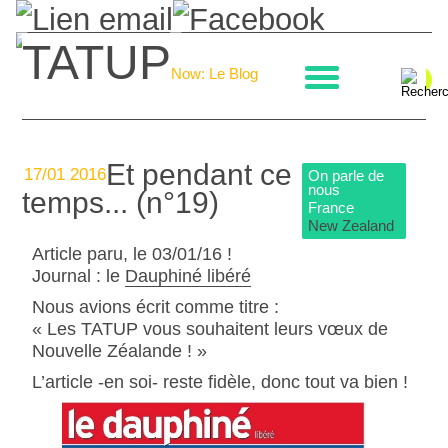
TATUP
La boulangerie
Now: Le Blog
Et pendant ce
17/01 2016
On parle de
nous
temps... (n°19)
France
New Zealand
Article paru, le 03/01/16 !
Journal : le
Dauphiné libéré
Nous avions écrit comme titre :
« Les TATUP vous souhaitent leurs vœux de
Nouvelle Zéalande ! »
L’article -en soi- reste fidèle, donc tout va bien !