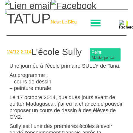
TATUP
La boulangerie
Now: Le Blog
L’école Sully
24/12 2014
Peint
Madagascar
Une journée à l’école primaire SULLY de
Tana.
Au programme :
–
cours de dessin
–
peinture murale
Le 17 octobre 2014, quelques jours avant de
quitter Madagascar, j’ai eu la chance de pouvoir
proposer un cours de dessin à des élèves de
CM2.
Sully est l’une des premières écoles à avoir
gardé l’enseignement français après la