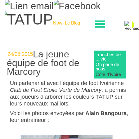
TATUP
La boulangerie
Now: Le Blog
La jeune
24/05 2015
Tranches de
... vie
équipe de foot de
On parle de
nous
Marcory
Côte d’Ivoire
Un partenariat avec l’équipe de foot Ivoirienne
Club de Foot Etoile Verte de Marcory
, a permis
aux joueurs d’arborer les couleurs TATUP sur
leurs nouveaux maillots.
Voici les photos envoyées par
Alain Bangoura
,
leur entraineur :