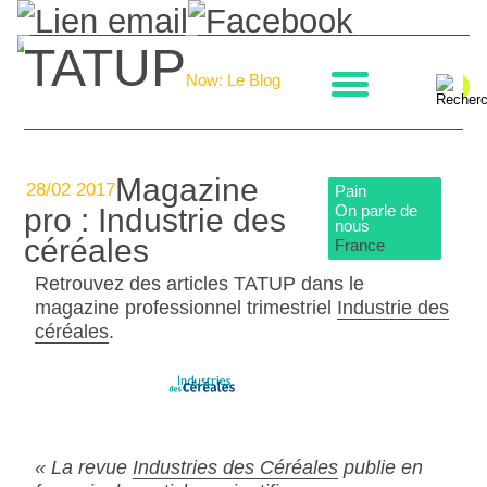
TATUP
La boulangerie
Now: Le Blog
Magazine
28/02 2017
Pain
On parle de
pro : Industrie des
nous
céréales
France
Retrouvez des articles TATUP dans le
magazine professionnel trimestriel
Industrie des
céréales
.
« La revue
Industries des Céréales
publie en