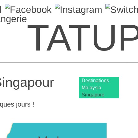
angerie
TATU
Singapour
Destinations
Malaysia
Singapore
ques jours !