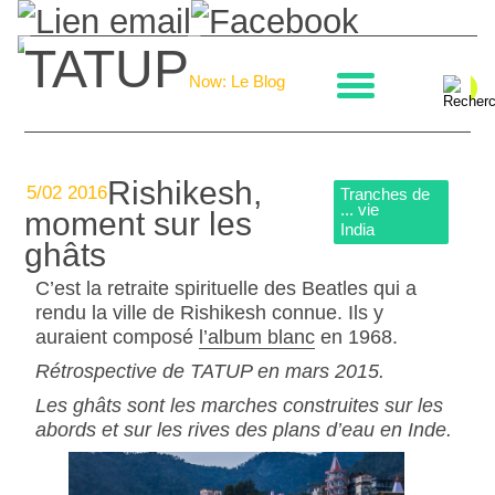
TATUP
La boulangerie
Now: Le Blog
Rishikesh,
5/02 2016
Tranches de
... vie
moment sur les
India
ghâts
C’est la retraite spirituelle des Beatles qui a
rendu la ville de Rishikesh connue. Ils y
auraient composé
l’album blanc
en 1968.
Rétrospective de TATUP en mars 2015.
Les ghâts sont les marches construites sur les
abords et sur les rives des plans d’eau en Inde.