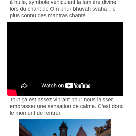
à huile, symbole véhiculant la lumière divine
lors du chant de
Om bhur bhuvah svaha
, le
plus connu des mantras chanté.
Tout ça est assez vibrant pour nous laisser
embrasser une sensation de calme. C’est donc
le moment de rentrer.