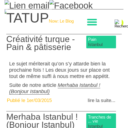
TATUP
La boulangerie
Now: Le Blog
Créativité turque -
Pain
Istanbul
Pain & pâtisserie
Le sujet mériterait qu’on s’y attarde bien la
prochaine fois ! Les deux jours sur place ont
tout de même suffi à nous mettre en appétit.
Suite de notre article
Merhaba Istanbul !
(Bonjour Istanbul)
Publié le 1er/03/2015
lire la suite...
Merhaba Istanbul !
Tranches de
... vie
(Bonjour Istanbul)
Istanbul